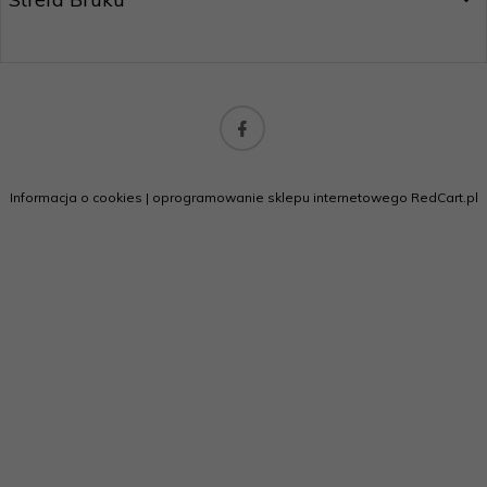
strefabruku@o2.pl
Informacja o cookies
|
oprogramowanie sklepu internetowego
RedCart.pl