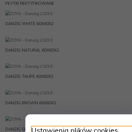
PŁYTKI REKTYFIKOWANE
DANZIG WHITE 60X60X2
DANZIG NATURAL 60X60X2
DANZIG TAUPE 60X60X2
DANZIG BROWN 60X60X2
Ustawienia plików cookies
DANZIG GREY 60X60X2