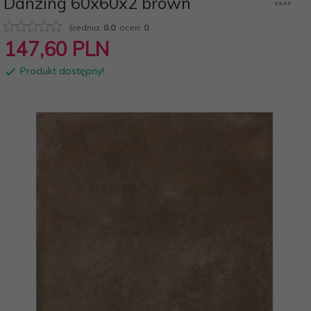
Danzing 60x60x2 brown
średnia:
0.0
ocen:
0
147,
60
PLN
Produkt dostępny!