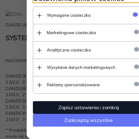
Wymagane ciasteczka
DANZIG ANTRACITE 60X60X2
Marketingowe ciasteczka
SYSTEM PAKOWANIA
Analityczne ciasteczka
ILOŚĆ W
POWIERZCHNIA
POWIERZCHN
NAZWA
WYMIARY
OPAKOWANIU
W
NA PALECIE[
2
[SZT.]
OPAKOWANIU[M
]
Wysyłanie danych marketingowych
DANZIG
90 x 90 x
1
0,81
16,2
2.0/3.0
3 CM
Reklamy spersonalizowane
DANZIG
60 x 60 x
2
0,72
21,6
2.0/3.0
2 CM
DANZIG
60 x 60 x
1
0,36
14,4
2.0/3.0
3 CM
Zapisz ustawienia i zamknij
DANZIG
45 x 90 x
1
0,40
12,80
2.0/3.0
3 CM
Zaakceptuj wszystkie
* Produkty mają charakter poglądowy, ich rzeczywisty wygląd
może się różnić od tego na zdjęciu