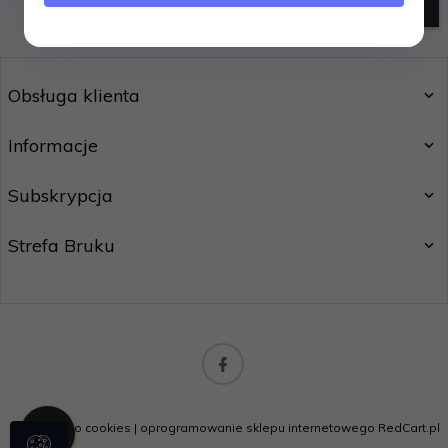
szukanie zaawansowane
Obsługa klienta
Informacje
Subskrypcja
Strefa Bruku
strefabruku@o2.pl
Informacja o cookies
|
oprogramowanie sklepu internetowego
RedCart.pl