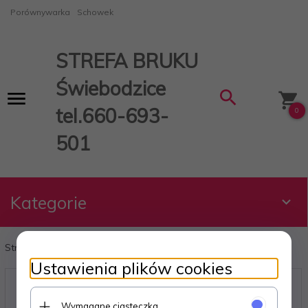
Porównywarka
Schowek
STREFA BRUKU
Świebodzice
tel.660-693-
0
501
Kategorie
Strona główna
Meble ogrodowe
Ustawienia plików cookies
Meble ogrodowe
Wymagane ciasteczka